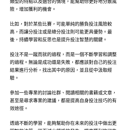
類型的特點以及適合的情境，能幫助你更好地分散風
險，增加獲利的機會。
比如，對於某些比賽，可能單純的勝負投注風險較
高，而讓分投注或是總分投注則可能更具優勢。最
後，持續學習和反思也是提升投注智慧的關鍵。
投注不是一蹴而就的過程，而是一個不斷學習和調整
的過程。無論是成功還是失敗，都應該對自己的投注
結果進行分析，找出其中的原因，並且從中汲取經
驗。
參加一些專業的討論社群、閱讀相關的書籍或文章，
甚至是尋求專業的建議，都是提高自身投注技巧的有
效途徑。
透過不斷的學習，能夠幫助你在未來的投注中做出更