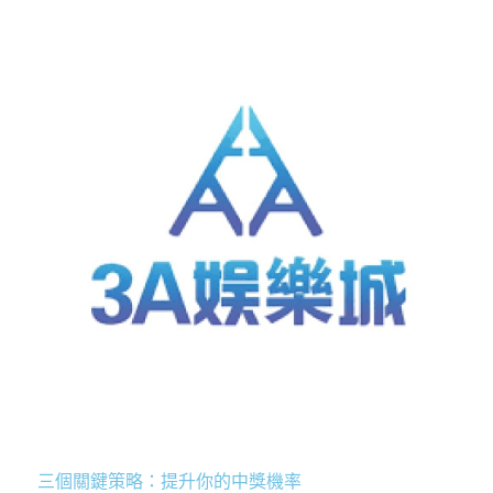
三個關鍵策略：提升你的中獎機率