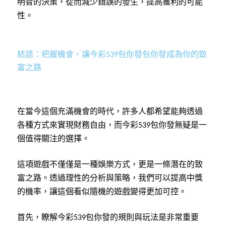
明智的決策，從而減少錯誤的發生，提高獲利的可能
性。
結語：把握機會，讓今彩539包你發包你發成為你的致
富之路
在當今這個充滿機會的時代，許多人都希望能夠透過
各種方式來實現財務自由，而今彩539包你發無疑是一
個值得關注的選擇。
這項遊戲不僅僅是一種娛樂方式，更是一條潛在的致
富之路。透過理性的分析與策略，我們可以提高中獎
的機率，讓這個看似隨機的遊戲變得更加可控。
首先，瞭解今彩539包你發的規則與玩法是非常重要