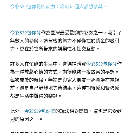
今彩539包你發的魅力：為何每個人都想參與？
今彩539包你發
作為臺灣最受歡迎的彩券之一，吸引了
無數人的參與，這背後的魅力不僅僅在於獎金的吸引
力，更在於它所帶來的娛樂性和社交互動。
許多人在忙碌的生活中，會選擇購買
今彩539包你發
作
為一種放鬆心情的方式，期待能夠一夜致富的夢想。
每次開獎的時候，無論是與家人朋友一起圍坐在電視
前，還是自己靜靜地等待結果，這種期待感和緊張感
都是生活中難得的樂趣。
此外，
今彩539包你發
的玩法相對簡單，這也是它受歡
迎的原因之一。