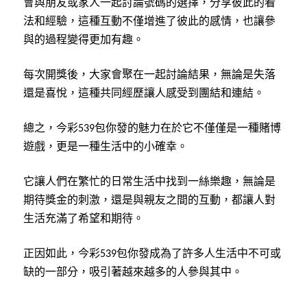
會與朋友或家人一起討論號碼的選擇，分享彼此的看
法和經驗，這種互動不僅增進了彼此的感情，也讓參
與的過程變得更加有趣。
每次開獎後，大家會聚在一起討論結果，無論是失落
還是喜悅，這種共同經歷讓人感受到團結和連結。
總之，今彩539包你發的魅力在於它不僅僅是一種賭博
遊戲，更是一種生活中的小確幸。
它讓人們在繁忙的日常生活中找到一絲樂趣，無論是
期待獎金的刺激，還是與親友之間的互動，都讓人對
生活充滿了希望和期待。
正因如此，今彩539包你發成為了許多人生活中不可或
缺的一部分，吸引著越來越多的人參與其中。