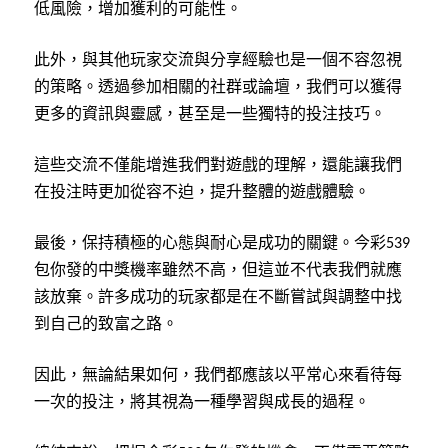
低風險，增加獲利的可能性。
此外，與其他玩家交流與分享經驗也是一個不容忽視
的策略。透過參加相關的社群或論壇，我們可以獲得
更多的資訊與靈感，甚至是一些獨特的投注技巧。
這些交流不僅能增進我們對遊戲的理解，還能讓我們
在投注時更加從容不迫，提升整體的遊戲體驗。
最後，保持積極的心態與耐心是成功的關鍵。今彩539
包你發的中獎機率雖然不高，但這並不代表我們就應
該放棄。許多成功的玩家都是在不斷嘗試與調整中找
到自己的致富之路。
因此，無論結果如何，我們都應該以平常心來看待每
一次的投注，將其視為一種學習與成長的過程。