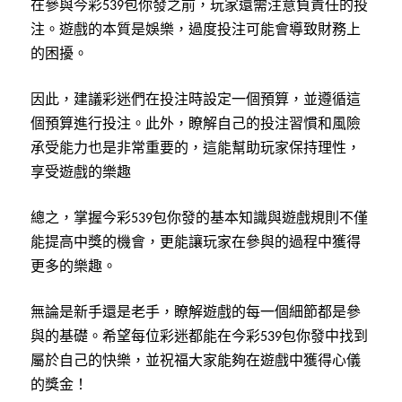
在參與今彩539包你發之前，玩家還需注意負責任的投
注。遊戲的本質是娛樂，過度投注可能會導致財務上
的困擾。
因此，建議彩迷們在投注時設定一個預算，並遵循這
個預算進行投注。此外，瞭解自己的投注習慣和風險
承受能力也是非常重要的，這能幫助玩家保持理性，
享受遊戲的樂趣
總之，掌握今彩539包你發的基本知識與遊戲規則不僅
能提高中獎的機會，更能讓玩家在參與的過程中獲得
更多的樂趣。
無論是新手還是老手，瞭解遊戲的每一個細節都是參
與的基礎。希望每位彩迷都能在今彩539包你發中找到
屬於自己的快樂，並祝福大家能夠在遊戲中獲得心儀
的獎金！