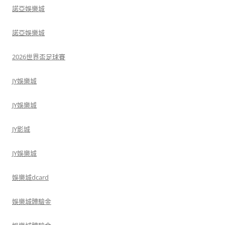
諾亞娛樂城
諾亞娛樂城
2026世界盃足球賽
JY娛樂城
JY娛樂城
JY影城
JY娛樂城
娛樂城dcard
娛樂城體驗金